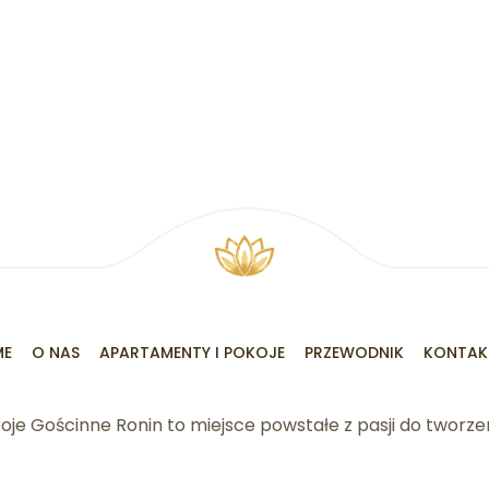
ME
O NAS
APARTAMENTY I POKOJE
PRZEWODNIK
KONTAK
oje Gościnne Ronin to miejsce powstałe z pasji do tworzen