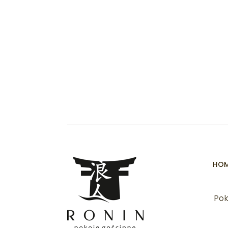
HO
Pok