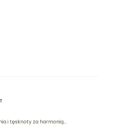
T
ia i tęsknoty za harmonią...