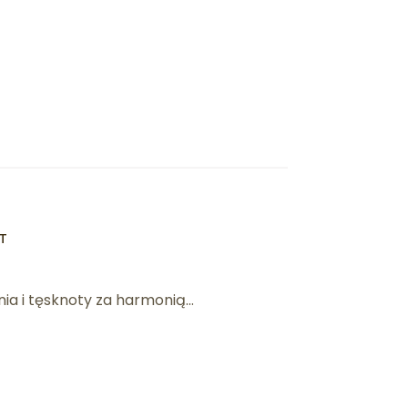
T
ia i tęsknoty za harmonią...