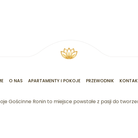
ME
O NAS
APARTAMENTY I POKOJE
PRZEWODNIK
KONTAK
oje Gościnne Ronin to miejsce powstałe z pasji do tworzen